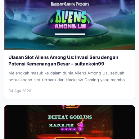
Ulasan Slot Aliens Among Us: Invasi Seru dengan
Potensi Kemenangan Besar – sultankoin99
Melangkah masuk ke dalam dunia Aliens Among Us, sebuah
petualangan slot terbaru dari Hacksaw Gaming yang membawa
kita ke tengah...
04 Agu 2026