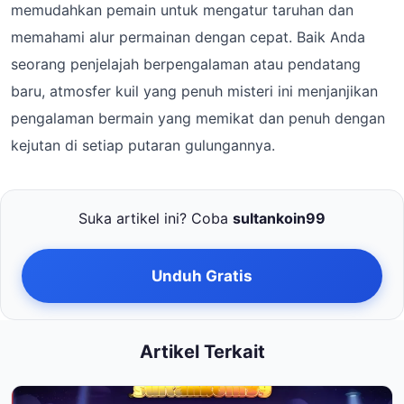
memudahkan pemain untuk mengatur taruhan dan
memahami alur permainan dengan cepat. Baik Anda
seorang penjelajah berpengalaman atau pendatang
baru, atmosfer kuil yang penuh misteri ini menjanjikan
pengalaman bermain yang memikat dan penuh dengan
kejutan di setiap putaran gulungannya.
Suka artikel ini? Coba
sultankoin99
Unduh Gratis
Artikel Terkait