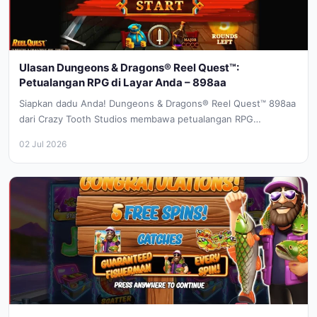
Ulasan Dungeons & Dragons® Reel Quest™:
Petualangan RPG di Layar Anda – 898aa
Siapkan dadu Anda! Dungeons & Dragons® Reel Quest™ 898aa
dari Crazy Tooth Studios membawa petualangan RPG
legendaris langsung ke layar...
02 Jul 2026