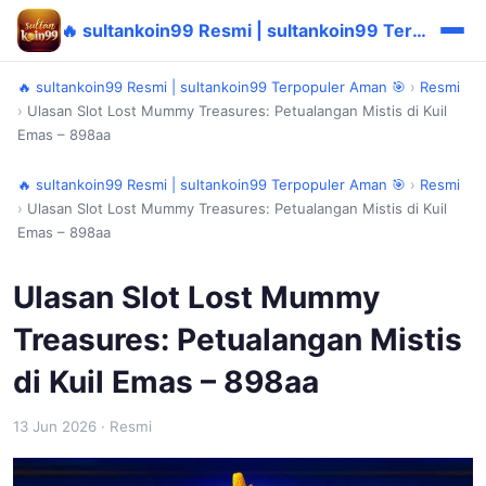
🔥 sultankoin99 Resmi | sultankoin99 Terpopuler Aman 🎯
🔥 sultankoin99 Resmi | sultankoin99 Terpopuler Aman 🎯
›
Resmi
›
Ulasan Slot Lost Mummy Treasures: Petualangan Mistis di Kuil
Emas – 898aa
🔥 sultankoin99 Resmi | sultankoin99 Terpopuler Aman 🎯
›
Resmi
›
Ulasan Slot Lost Mummy Treasures: Petualangan Mistis di Kuil
Emas – 898aa
Ulasan Slot Lost Mummy
Treasures: Petualangan Mistis
di Kuil Emas – 898aa
13 Jun 2026
· Resmi