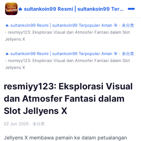
🔥 sultankoin99 Resmi | sultankoin99 Terpopuler Aman 🎯
🔥 sultankoin99 Resmi | sultankoin99 Terpopuler Aman 🎯
›
未分类
›
resmiyy123: Eksplorasi Visual dan Atmosfer Fantasi dalam Slot
Jellyens X
🔥 sultankoin99 Resmi | sultankoin99 Terpopuler Aman 🎯
›
未分类
›
resmiyy123: Eksplorasi Visual dan Atmosfer Fantasi dalam Slot
Jellyens X
resmiyy123: Eksplorasi Visual
dan Atmosfer Fantasi dalam
Slot Jellyens X
02 Jun 2026
· 未分类
Jellyens X membawa pemain ke dalam petualangan