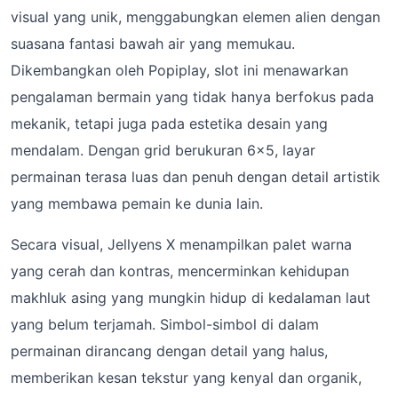
visual yang unik, menggabungkan elemen alien dengan
suasana fantasi bawah air yang memukau.
Dikembangkan oleh Popiplay, slot ini menawarkan
pengalaman bermain yang tidak hanya berfokus pada
mekanik, tetapi juga pada estetika desain yang
mendalam. Dengan grid berukuran 6×5, layar
permainan terasa luas dan penuh dengan detail artistik
yang membawa pemain ke dunia lain.
Secara visual, Jellyens X menampilkan palet warna
yang cerah dan kontras, mencerminkan kehidupan
makhluk asing yang mungkin hidup di kedalaman laut
yang belum terjamah. Simbol-simbol di dalam
permainan dirancang dengan detail yang halus,
memberikan kesan tekstur yang kenyal dan organik,